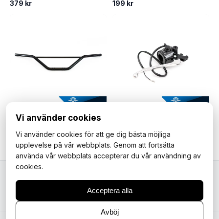
379 kr
199 kr
Vi använder cookies
Styre till Yamaha DT50MX, Zundapp CX50, Honda MT50 & Suzuki TS50. Svart.
Frambromshandtag med omkopplare, Yamaha DT50MX.
Vi använder cookies för att ge dig bästa möjliga
425 kr
399 kr
upplevelse på vår webbplats. Genom att fortsätta
använda vår webbplats accepterar du vår användning av
cookies.
Mopedfantasterna
Acceptera alla
Avböj