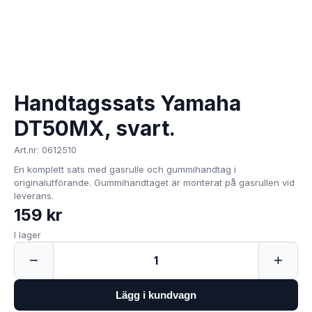
Handtagssats Yamaha
DT50MX, svart.
Art.nr: 0612510
En komplett sats med gasrulle och gummihandtag i
originalutförande. Gummihandtaget är monterat på gasrullen vid
leverans.
159 kr
I lager
−
+
1
Lägg i kundvagn