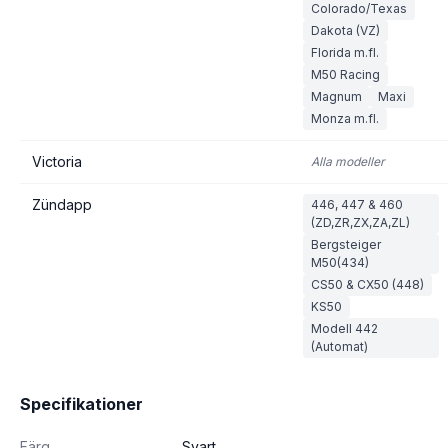
Colorado/Texas
Dakota (VZ)
Florida m.fl.
M50 Racing
Magnum
Maxi
Monza m.fl.
Victoria
Alla modeller
Zündapp
446, 447 & 460
(ZD,ZR,ZX,ZA,ZL)
Bergsteiger
M50(434)
CS50 & CX50 (448)
KS50
Modell 442
(Automat)
Specifikationer
Färg
Svart