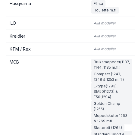
Husqvarna
Flinta
Roulette m.fl
ILO
Alla modeller
Kreidler
Alla modeller
KTM / Rex
Alla modeller
MCB
Bruksmopeder(1137,
1144, 1185 m.fl.)
Compact (1247,
1248 & 1252 m.fl.)
E-type(1293),
SM50(1272) &
F50(1294)
Golden Champ
(1255)
Mopedskoter 1263
& 1269 mfl.
Skoterett (1264)
Standard, Sport &