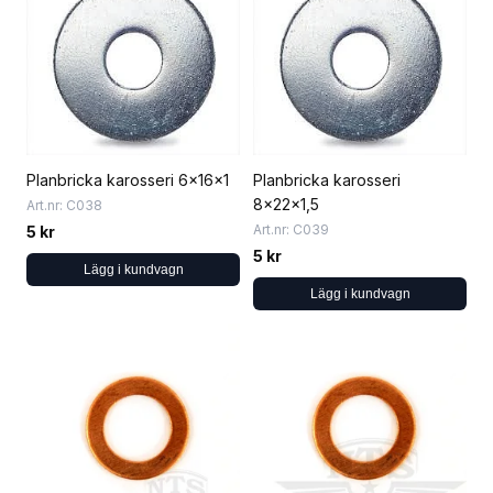
Planbricka karosseri 6x16x1
Planbricka karosseri
8x22x1,5
Art.nr: C038
Art.nr: C039
5 kr
5 kr
Lägg i kundvagn
Lägg i kundvagn