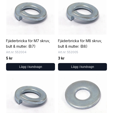
Fjäderbricka för M7 skruv,
Fjäderbricka för M8 skruv,
bult & mutter. (B7)
bult & mutter. (B8)
Art.nr: 552004
Art.nr: 552005
5 kr
3 kr
Lägg i kundvagn
Lägg i kundvagn