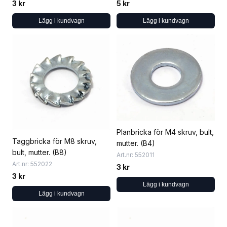
3 kr
5 kr
Lägg i kundvagn
Lägg i kundvagn
Planbricka för M4 skruv, bult,
Taggbricka för M8 skruv,
mutter. (B4)
bult, mutter. (B8)
Art.nr: 552011
Art.nr: 552022
3 kr
3 kr
Lägg i kundvagn
Lägg i kundvagn