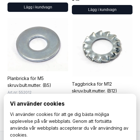
Lägg i kundvagn
Lägg i kundvagn
Planbricka för M5
Taggbricka för M12
skruv.bult.mutter. (B5)
skruv.bult.mutter. (B12)
Art.nr: 552012
Art.nr: 552024
3 kr
Vi använder cookies
5 kr
Lägg i kundvagn
Vi använder cookies för att ge dig bästa möjliga
Lägg i kundvagn
upplevelse på vår webbplats. Genom att fortsätta
använda vår webbplats accepterar du vår användning av
cookies.