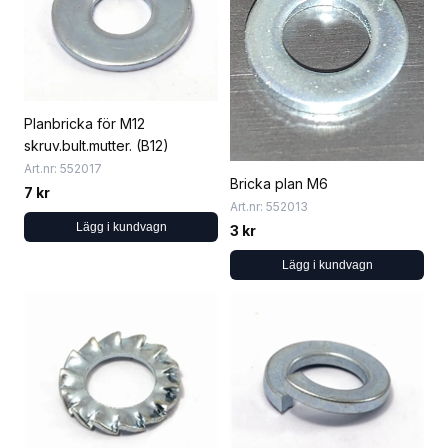
Planbricka för M12
skruv.bult.mutter. (B12)
Art.nr: 552017
Bricka plan M6
7 kr
Art.nr: 552013
Lägg i kundvagn
3 kr
Lägg i kundvagn