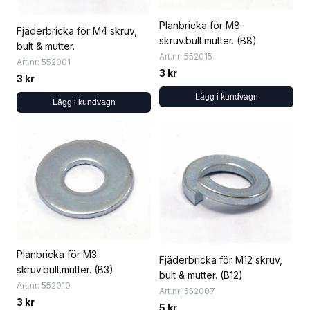
Planbricka för M8
Fjäderbricka för M4 skruv,
skruv.bult.mutter. (B8)
bult & mutter.
Art.nr: 552015
Art.nr: 552001
3 kr
3 kr
Lägg i kundvagn
Lägg i kundvagn
Planbricka för M3
Fjäderbricka för M12 skruv,
skruv.bult.mutter. (B3)
bult & mutter. (B12)
Art.nr: 552010
Art.nr: 552007
3 kr
5 kr