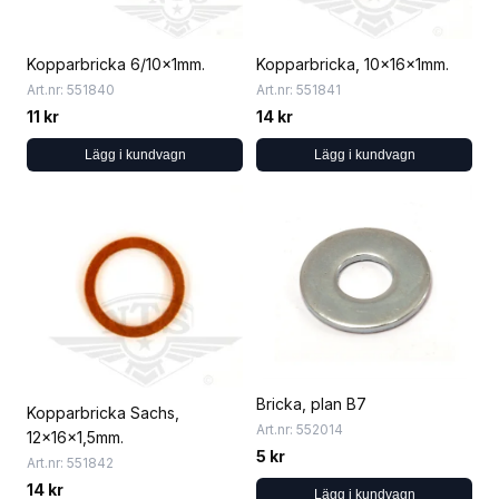
Kopparbricka 6/10x1mm.
Kopparbricka, 10x16x1mm.
Art.nr: 551840
Art.nr: 551841
11 kr
14 kr
Lägg i kundvagn
Lägg i kundvagn
Bricka, plan B7
Kopparbricka Sachs,
Art.nr: 552014
12x16×1,5mm.
5 kr
Art.nr: 551842
14 kr
Lägg i kundvagn