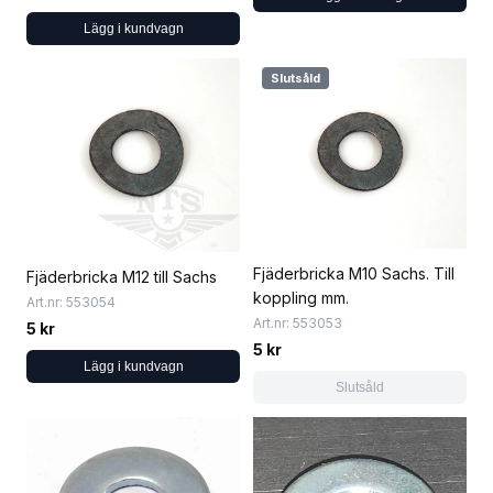
Lägg i kundvagn
Slutsåld
Fjäderbricka M10 Sachs. Till
Fjäderbricka M12 till Sachs
koppling mm.
Art.nr: 553054
Art.nr: 553053
5 kr
5 kr
Lägg i kundvagn
Slutsåld