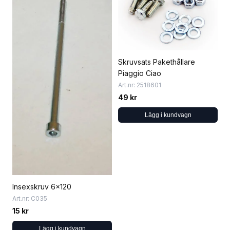
Skruvsats Pakethållare
Piaggio Ciao
Art.nr: 2518601
49 kr
Lägg i kundvagn
Insexskruv 6x120
Art.nr: C035
15 kr
Lägg i kundvagn