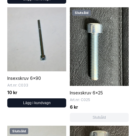
Slutsåld
Insexskruv 6x90
Art.nr: C033
10 kr
Insexskruv 6x25
Art.nr: C025
Lägg i kundvagn
6 kr
Slutsåld
Slutsåld