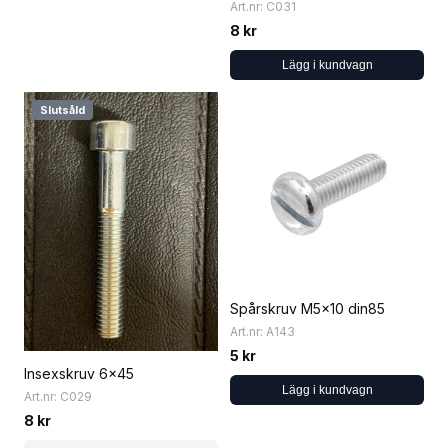
Art.nr: C031
8 kr
Lägg i kundvagn
Slutsåld
Spårskruv M5x10 din85
Art.nr: A143
5 kr
Insexskruv 6x45
Lägg i kundvagn
Art.nr: C029
8 kr