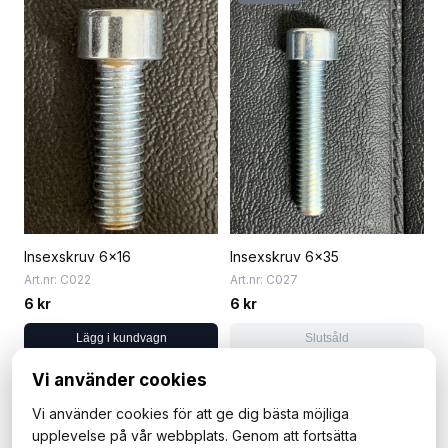
Insexskruv 6x16
Insexskruv 6x35
Art.nr: C022
Art.nr: C027
6 kr
6 kr
Lägg i kundvagn
Slutsåld
Vi använder cookies
1 / 3
Nästa →
Vi använder cookies för att ge dig bästa möjliga
upplevelse på vår webbplats. Genom att fortsätta