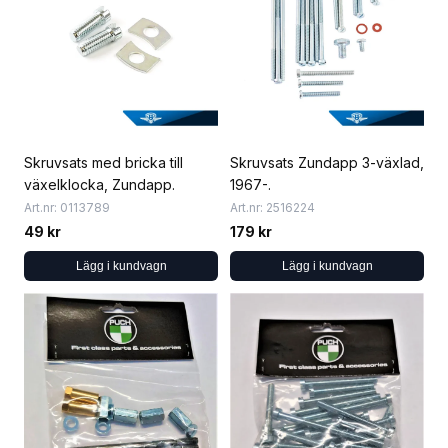
Skruvsats med bricka till
Skruvsats Zundapp 3-växlad,
växelklocka, Zundapp.
1967-.
Art.nr: 0113789
Art.nr: 2516224
49 kr
179 kr
Lägg i kundvagn
Lägg i kundvagn