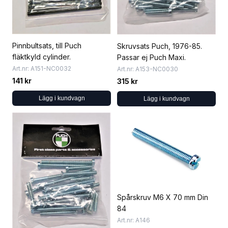
Pinnbultsats, till Puch
Skruvsats Puch, 1976-85.
fläktkyld cylinder.
Passar ej Puch Maxi.
Art.nr: A151-NC0032
Art.nr: A153-NC0030
141 kr
315 kr
Lägg i kundvagn
Lägg i kundvagn
Spårskruv M6 X 70 mm Din
84
Art.nr: A146