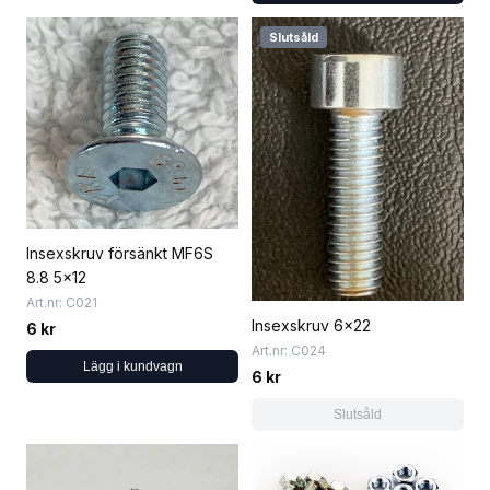
Slutsåld
Insexskruv försänkt MF6S
8.8 5x12
Art.nr: C021
Insexskruv 6x22
6 kr
Art.nr: C024
Lägg i kundvagn
6 kr
Slutsåld