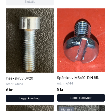
Slutsåld
Spårskruv M6x10. DIN 85.
Insexskruv 6x20
Art.nr: A144
Art.nr: C023
5 kr
6 kr
Lägg i kundvagn
Lägg i kundvagn
Slutsåld