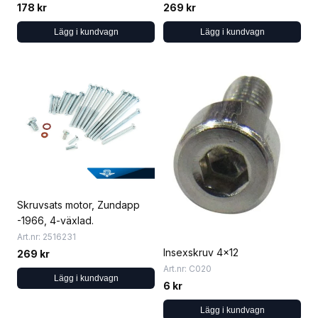
178 kr
269 kr
Lägg i kundvagn
Lägg i kundvagn
Skruvsats motor, Zundapp
-1966, 4-växlad.
Art.nr: 2516231
Insexskruv 4x12
269 kr
Art.nr: C020
Lägg i kundvagn
6 kr
Lägg i kundvagn