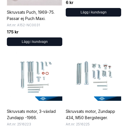
6 kr
Skruvsats Puch, 1969-75.
Lägg i kundvagn
Passar ej Puch Maxi.
Art.nr: A152-NC0031
175 kr
Lägg i kundvagn
Skruvsats motor, 3-växlad
Skruvsats motor, Zundapp
Zundapp -1966.
434, M50 Bergsteiger.
Art.nr: 2516223
Art.nr: 2516225