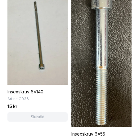
Insexskruv 6x140
Art.nr: C036
15 kr
Slutsåld
Insexskruv 6x55