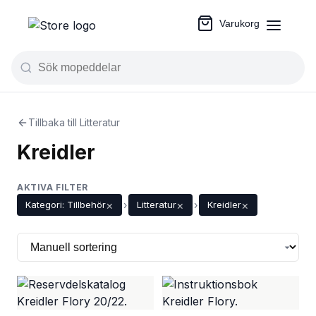
Varukorg
Tillbaka till Litteratur
Kreidler
AKTIVA FILTER
×
×
×
Kategori: Tillbehör
›
Litteratur
›
Kreidler