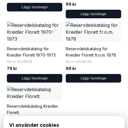
99 kr
Lägg i kundvagn
Lägg i kundvagn
Reservdelskatalog för
Reservdelskatalog för
Kreidler Florett 1970-1973
Kreidler Florett fr.o.m. 1978
Art.nr: 6028528
Art.nr: 6028530
79 kr
99 kr
Lägg i kundvagn
Lägg i kundvagn
Reservdelskatalog Kreidler
Florett.
Art.nr: 6012201
Vi använder cookies
85 kr