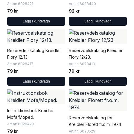
Art.nr: 6028421
Art.nr: 6028440
79 kr
92 kr
Lägg i kundvagn
Lägg i kundvagn
Reservdelskatalog Kreidler
Reservdelskatalog Kreidler
Flory 12/13.
Flory 12/23.
Art.nr: 6028417
Art.nr: 6028419
79 kr
79 kr
Lägg i kundvagn
Lägg i kundvagn
Instruktionsbok Kreidler
Mofa/Moped.
Reservdelskatalog för
Art.nr: 6028429
Kreidler Florett fr.o.m. 1974
79 kr
Art.nr: 6028529