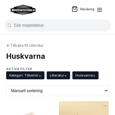
Varukorg
Tillbaka till Litteratur
Huskvarna
AKTIVA FILTER
×
×
×
Kategori: Tillbehör
›
Litteratur
›
Huskvarna