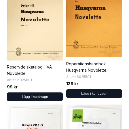
Reparationshandbok
Reservdelskatalog HVA
Husqvarna Novolette.
Novolette
Art.nr: 6025501
Art.nr: 6025601
139 kr
99 kr
Lägg i kundvagn
Lägg i kundvagn