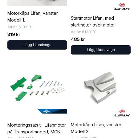
Motorkåpa Lifan, vänster.
Startmotor Lifan, med
Modell 1.
startmotor över motor.
Art.nr: 6132101
Art.nr: 6133101
319 kr
485 kr
Lägg i kundvagn
Lägg i kundvagn
Motorkåpa Lifan, vänster.
Monteringssats till Lifanmotor
Modell 2.
på Transportmoped, MCB