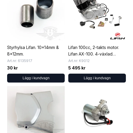
Lifan 100cc, 2-takts motor.
Styrhylsa Lifan. 10x14mm &
Lifan AX-100. 4-växlad
8x12mm.
manuell och kickstart.
Art.nr: K9012
Art.nr: 6135917
Komplett.
5 495 kr
30 kr
Lägg i kundvagn
Lägg i kundvagn