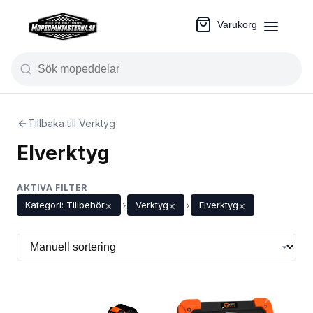
Varukorg
Tillbaka till Verktyg
Elverktyg
AKTIVA FILTER
×
×
×
Kategori: Tillbehör
›
Verktyg
›
Elverktyg