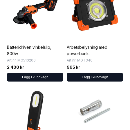
Batteridriven vinkelslip,
Arbetsbelysning med
800w.
powerbank.
Art.nr: MG510200
Art.nr: MGT340
2 400 kr
995 kr
Lägg i kundvagn
Lägg i kundvagn