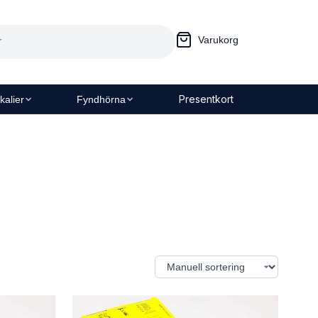
Varukorg
Presentkort
kalier
Fyndhörna