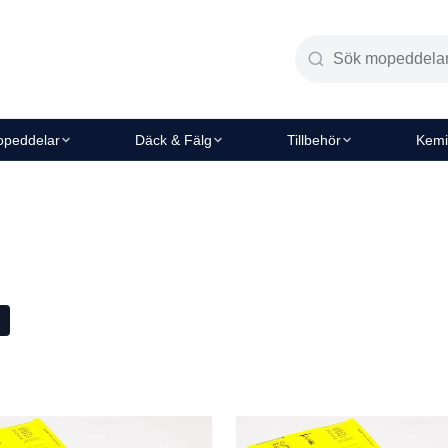
peddelar
Däck & Fälg
Tillbehör
Kemi