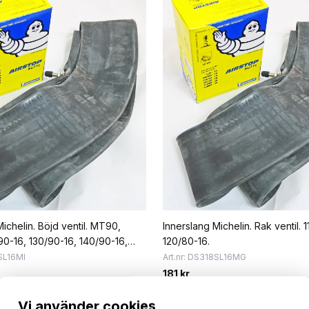
ichelin. Böjd ventil. MT90,
Innerslang Michelin. Rak ventil. 
0-16, 130/90-16, 140/90-16,
120/80-16.
 160/80-16.
9SL16MI
Art.nr: DS318SL16MG
181 kr
Lägg i kundvagn
Lägg i kundvagn
Vi använder cookies