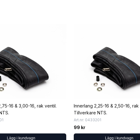
,75-16 & 3,00-16, rak ventil.
Innerlang 2,25-16 & 2,50-16, rak 
 NTS.
Tillverkare NTS.
01
Art.nr: 0433201
99 kr
Lägg i kundvagn
Lägg i kundvagn