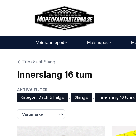
Veteranmoped
Flakmoped
Mo
Tillbaka till Slang
Innerslang 16 tum
AKTIVA FILTER
×
×
×
Kategori: Däck & Fälg
›
Slang
›
Innerslang 16 tum