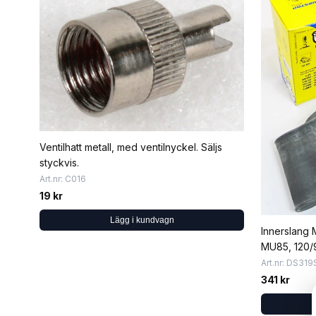
Ventilhatt metall, med ventilnyckel. Säljs
styckvis.
Art.nr: C016
19 kr
Lägg i kundvagn
Innerslang M
MU85, 120/9
150/80-16 &
Art.nr: DS31
341 kr