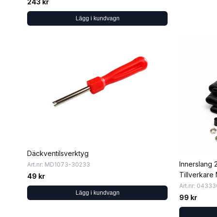
243 kr
Lägg i kundvagn
Däckventilsverktyg
Innerslang 2
Art.nr: MD1073-30233
Tillverkare
49 kr
Art.nr: 04333
Lägg i kundvagn
99 kr