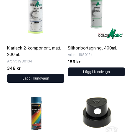
Klarlack 2-komponent, matt.
Silikonbortagning, 400ml.
200ml.
Art.nr: 1980124
Art.nr: 1980104
189 kr
348 kr
Lägg i kundvagn
Lägg i kundvagn