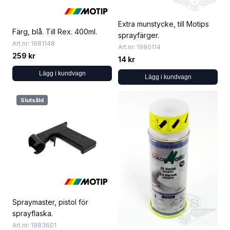
Extra munstycke, till Motips
Färg, blå. Till Rex. 400ml.
sprayfärger.
Art.nr: 1981148
Art.nr: 1980114
259 kr
14 kr
Lägg i kundvagn
Lägg i kundvagn
Slutsåld
Spraymaster, pistol för
sprayflaska.
Art.nr: 1983601