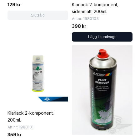
129 kr
Klarlack 2-komponent,
sidenmatt. 200ml.
Slutsåld
Art.nr: 1980103
398 kr
Lägg i kundvagn
Klarlack 2-komponent.
200ml.
Art.nr: 1980101
359 kr