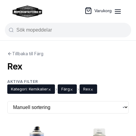
Varukorg
Tillbaka till Färg
Rex
AKTIVA FILTER
×
×
×
Kategori: Kemikalier
›
Färg
›
Rex