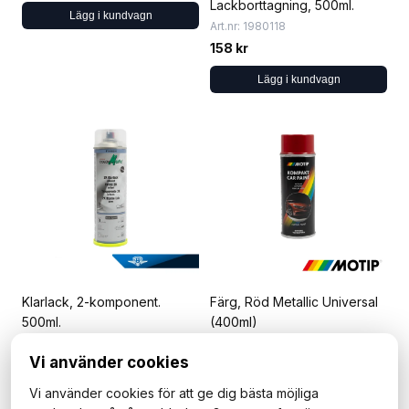
Lackborttagning, 500ml.
Lägg i kundvagn
Art.nr: 1980118
158 kr
Lägg i kundvagn
Klarlack, 2-komponent.
Färg, Röd Metallic Universal
500ml.
(400ml)
Art.nr: 1980102
Art.nr: 1981119
Vi använder cookies
459 kr
259 kr
Vi använder cookies för att ge dig bästa möjliga
Lägg i kundvagn
Lägg i kundvagn