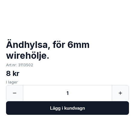
Ändhylsa, för 6mm
wirehölje.
Art.nr: 3113502
8 kr
I lager
−
+
1
Lägg i kundvagn