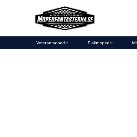
Veteranmoped
Flakmoped
Mo