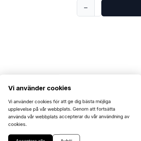
−
+
1
Vi använder cookies
Vi använder cookies för att ge dig bästa möjliga
upplevelse på vår webbplats. Genom att fortsätta
)
Florida m.fl.
M50 Racing
Magnum
Maxi
Monza m.fl.
använda vår webbplats accepterar du vår användning av
cookies.