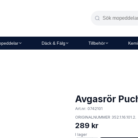
peddelar
Däck & Fälg
Tillbehör
Kemi
Avgasrör Puch
Art.nr: 0742101
ORIGINALNUMMER 352.1.16.101.2.
289 kr
I lager