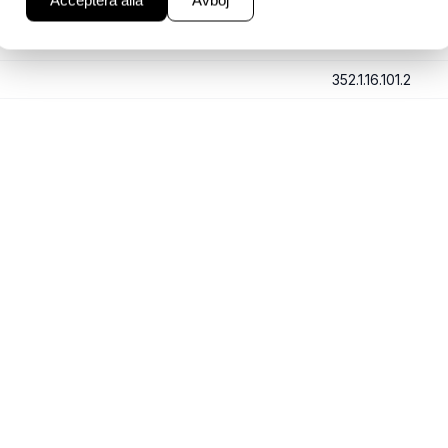
Acceptera alla
Avböj
Styck
NTS
352.1.16.101.2