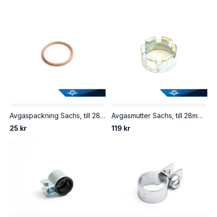
Avgaspackning Sachs, till 28mm avgasrör. Passar även Lifan 4-takt.
Avgasmutter Sachs, till 28mm avgasrör. Gänga M35x2.
25 kr
119 kr