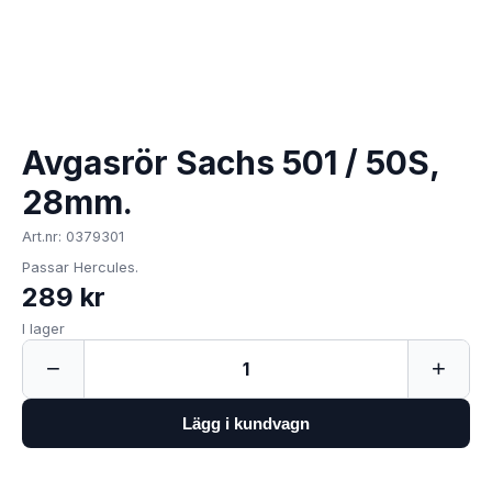
Avgasrör Sachs 501 / 50S,
28mm.
Art.nr: 0379301
Passar Hercules.
289 kr
I lager
−
+
1
Lägg i kundvagn