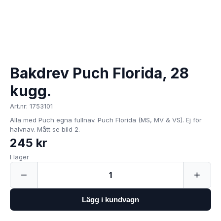
Bakdrev Puch Florida, 28
kugg.
Art.nr: 1753101
Alla med Puch egna fullnav. Puch Florida (MS, MV & VS). Ej för
halvnav. Mått se bild 2.
245 kr
I lager
−
+
1
Lägg i kundvagn