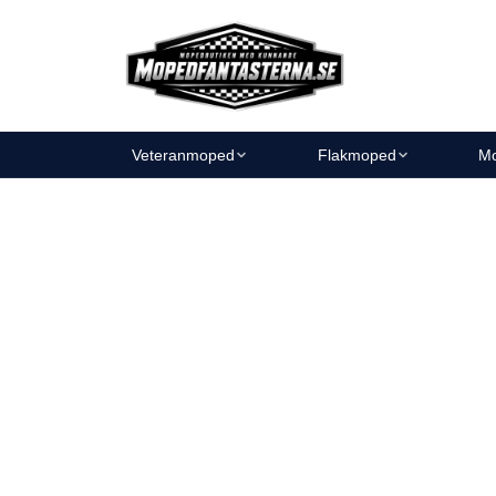
Veteranmoped
Flakmoped
Mo