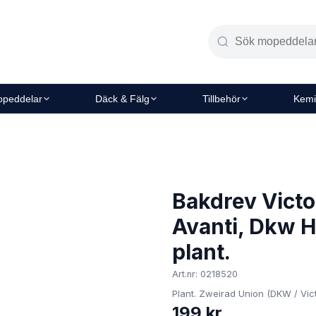
peddelar
Däck & Fälg
Tillbehör
Kemi
Bakdrev Victo
Avanti, Dkw 
plant.
Art.nr: 0218520
Plant. Zweirad Union (DKW / Vict
199 kr