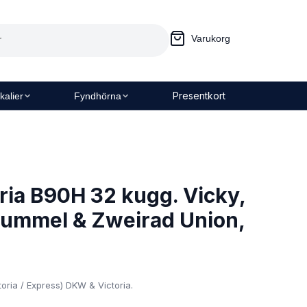
Varukorg
Presentkort
kalier
Fyndhörna
ria B90H 32 kugg. Vicky,
Hummel & Zweirad Union,
oria / Express) DKW & Victoria.