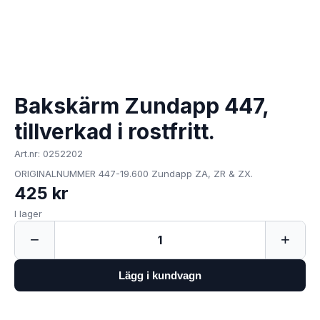
Bakskärm Zundapp 447,
tillverkad i rostfritt.
Art.nr: 0252202
ORIGINALNUMMER 447-19.600 Zundapp ZA, ZR & ZX.
425 kr
I lager
−
+
1
Lägg i kundvagn