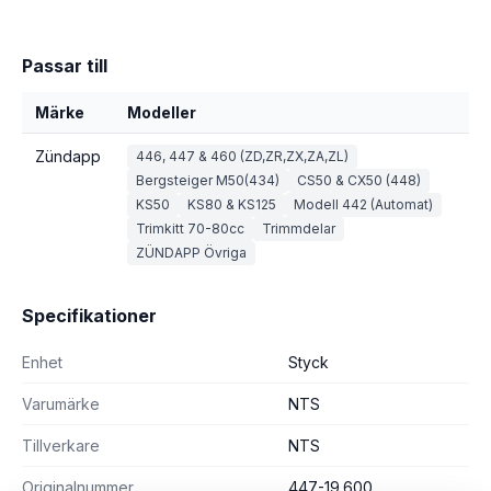
Passar till
Märke
Modeller
Zündapp
446, 447 & 460 (ZD,ZR,ZX,ZA,ZL)
Bergsteiger M50(434)
CS50 & CX50 (448)
KS50
KS80 & KS125
Modell 442 (Automat)
Trimkitt 70-80cc
Trimmdelar
ZÜNDAPP Övriga
Specifikationer
Enhet
Styck
Varumärke
NTS
Tillverkare
NTS
Originalnummer
447-19.600