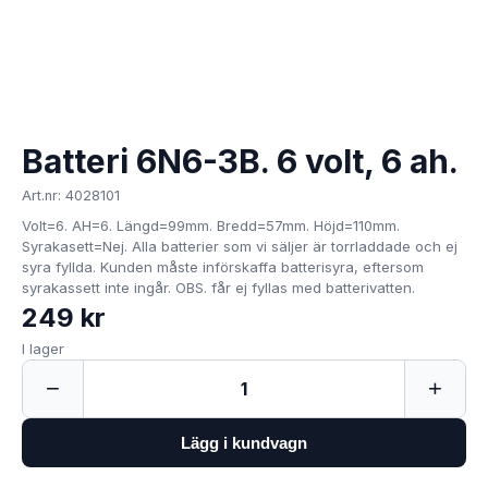
Batteri 6N6-3B. 6 volt, 6 ah.
Art.nr: 4028101
Volt=6. AH=6. Längd=99mm. Bredd=57mm. Höjd=110mm.
Syrakasett=Nej. Alla batterier som vi säljer är torrladdade och ej
syra fyllda. Kunden måste införskaffa batterisyra, eftersom
syrakassett inte ingår. OBS. får ej fyllas med batterivatten.
249 kr
I lager
−
+
1
Lägg i kundvagn