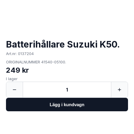
Batterihållare Suzuki K50.
Art.nr: 0137204
ORIGINALNUMMER 41540-05100.
249 kr
I lager
−
+
1
Lägg i kundvagn