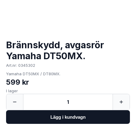
Brännskydd, avgasrör
Yamaha DT50MX.
Art.nr: 0345302
Yamaha DT50MX / DT80MX.
599 kr
I lager
−
+
1
Lägg i kundvagn