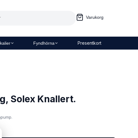
Varukorg
Presentkort
kalier
Fyndhörna
, Solex Knallert.
inpump.