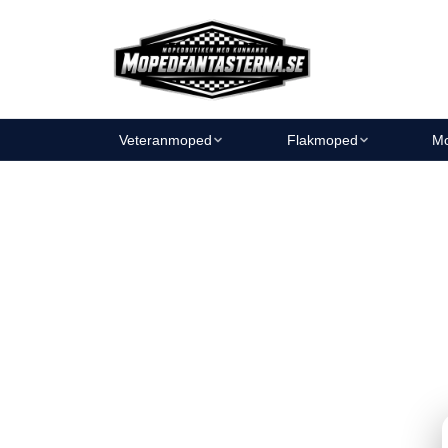
Veteranmoped
Flakmoped
Mo