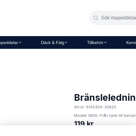
peddelar
Däck & Fälg
Tillbehör
Kemi
Bränsleledning
Art.nr: 6145304-30820
Modell 3800. Från tank till bens
119 kr
I lager