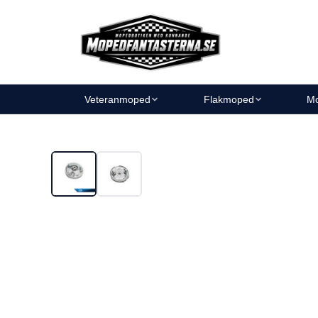
Veteranmoped
Flakmoped
Mo