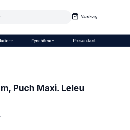
Varukorg
Presentkort
kalier
Fyndhörna
m, Puch Maxi. Leleu
.