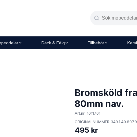
peddelar
Däck & Fälg
Tillbehör
Kemi
Bromsköld fra
80mm nav.
Art.nr: 1011701
ORIGINALNUMMER 349.1.40.807.9
495 kr