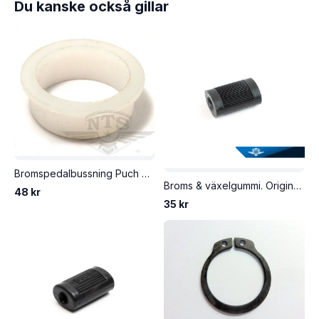
Du kanske också gillar
Bromspedalbussning Puch Dakota och nyare Florida. Säljs styckvis.
Broms & växelgummi. Original modell till Monark & Crescent samt Puch.
48 kr
35 kr