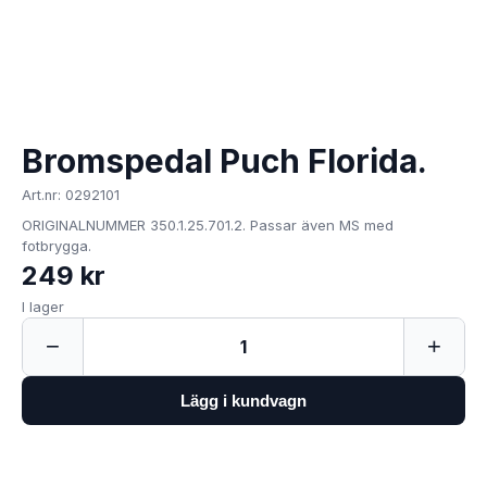
Bromspedal Puch Florida.
Art.nr: 0292101
ORIGINALNUMMER 350.1.25.701.2. Passar även MS med
fotbrygga.
249 kr
I lager
−
+
1
Lägg i kundvagn