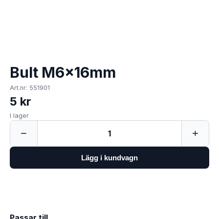
Bult M6x16mm
Art.nr: 551901
5 kr
I lager
−
+
1
Lägg i kundvagn
Passar till