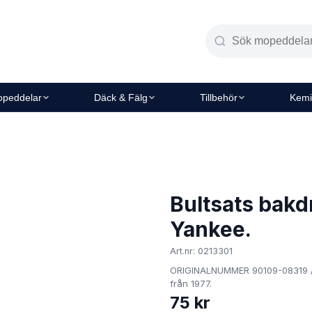
peddelar
Däck & Fälg
Tillbehör
Kemi
Bultsats bakd
Yankee.
Art.nr: 0213301
ORIGINALNUMMER 90109-08319 / 
från 1977.
75 kr