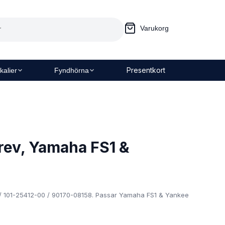
Varukorg
Presentkort
kalier
Fyndhörna
rev, Yamaha FS1 &
101-25412-00 / 90170-08158. Passar Yamaha FS1 & Yankee