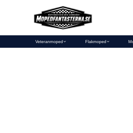
Veteranmoped
Flakmoped
Mo