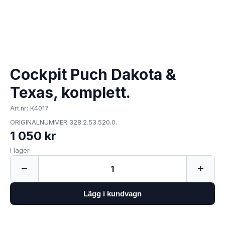
Cockpit Puch Dakota &
Texas, komplett.
Art.nr: K4017
ORIGINALNUMMER 328.2.53.520.0.
1 050 kr
I lager
−
+
1
Lägg i kundvagn