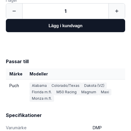
I lager
−
+
1
Lägg i kundvagn
Passar till
Märke
Modeller
Puch
Alabama
Colorado/Texas
Dakota (VZ)
Florida m.fl.
M50 Racing
Magnum
Maxi
Monza m.fl.
Specifikationer
Varumärke
DMP