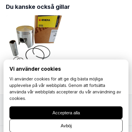
Du kanske också gillar
Vi använder cookies
Kolv Yamaha FS1 Athena (A) 43mm. Passar även Kawasaki KX60.
Vi använder cookies för att ge dig bästa möjliga
1 095 kr
upplevelse på vår webbplats. Genom att fortsätta
använda vår webbplats accepterar du vår användning av
cookies.
Mopedfantasterna
Acceptera alla
Avböj