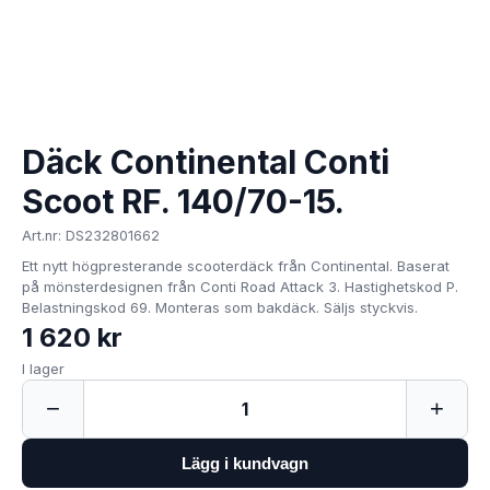
Däck Continental Conti
Scoot RF. 140/70-15.
Art.nr: DS232801662
Ett nytt högpresterande scooterdäck från Continental. Baserat
på mönsterdesignen från Conti Road Attack 3. Hastighetskod P.
Belastningskod 69. Monteras som bakdäck. Säljs styckvis.
1 620 kr
I lager
−
+
1
Lägg i kundvagn