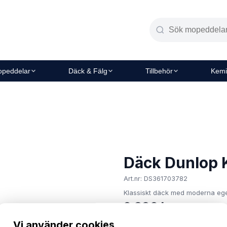
peddelar
Däck & Fälg
Tillbehör
Kemi
Däck Dunlop K
Art.nr: DS361703782
Klassiskt däck med moderna ege
2 390 kr
I lager
Vi använder cookies