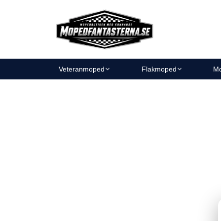
Veteranmoped
Flakmoped
Mo