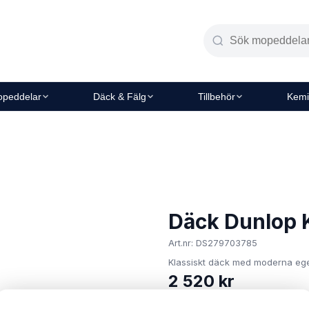
peddelar
Däck & Fälg
Tillbehör
Kemi
Däck Dunlop K
Art.nr: DS279703785
Klassiskt däck med moderna ege
2 520 kr
I lager