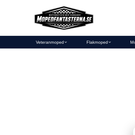
Veteranmoped
Flakmoped
Mo