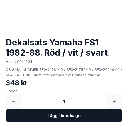
Dekalsats Yamaha FS1
1982-88. Röd / vit / svart.
Art.nr: 0641504
ORIGINALNUMMER 3F0-21781-10 / 3F0-21782-10 / 3F0-24240-10 /
554-24161-00. Glöm inte klarlack över tankdekalerna.
348 kr
I lager
−
+
1
Lägg i kundvagn