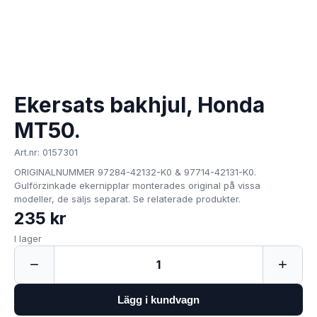
Ekersats bakhjul, Honda
MT50.
Art.nr: 0157301
ORIGINALNUMMER 97284-42132-K0 & 97714-42131-K0.
Gulförzinkade ekernipplar monterades original på vissa
modeller, de säljs separat. Se relaterade produkter.
235 kr
I lager
−
+
1
Lägg i kundvagn