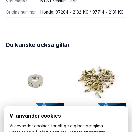
Varumärke
NTS Premium Parts
Originalnummer
Honda: 97284-42132-K0 / 97714-42131-K0
Du kanske också gillar
Vi använder cookies
Ekernyckel, universal.
Ekernippelsats 5,8mm, för 3,2mm ekrar. BC40, guldfärgade. 36st.
Vi använder cookies för att ge dig bästa möjliga
65 kr
85 kr