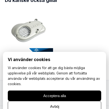
Du kanske också gillar
Vi använder cookies
Fläktkåpa till Sachs 3 & 4-växlad, med fotväxel. Sachs 50/3 & 50/4.
979 kr
Vi använder cookies för att ge dig bästa möjliga
upplevelse på vår webbplats. Genom att fortsätta
använda vår webbplats accepterar du vår användning av
cookies.
Mopedfantasterna
Acceptera alla
Avböj