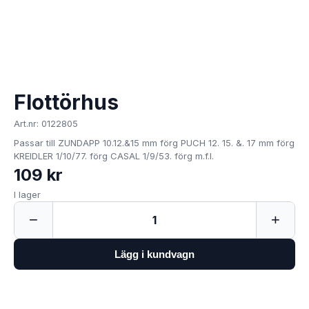
Flottörhus
Art.nr: 0122805
Passar till ZUNDAPP 10.12.&15 mm förg PUCH 12. 15. &. 17 mm förg
KREIDLER 1/10/77. förg CASAL 1/9/53. förg m.f.l.
109 kr
I lager
−
+
1
Lägg i kundvagn