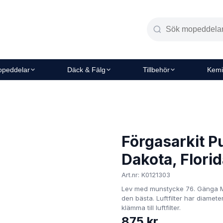
peddelar
Däck & Fälg
Tillbehör
Kemi
Förgasarkit P
Dakota, Flori
Art.nr: K0121303
Lev med munstycke 76. Gänga M4.
den bästa. Luftfilter har diameter
klämma till luftfilter.
875 kr