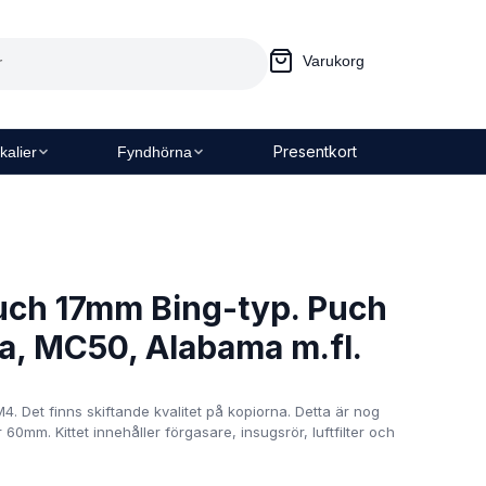
Varukorg
Presentkort
kalier
Fyndhörna
uch 17mm Bing-typ. Puch
da, MC50, Alabama m.fl.
 Det finns skiftande kvalitet på kopiorna. Detta är nog
 60mm. Kittet innehåller förgasare, insugsrör, luftfilter och