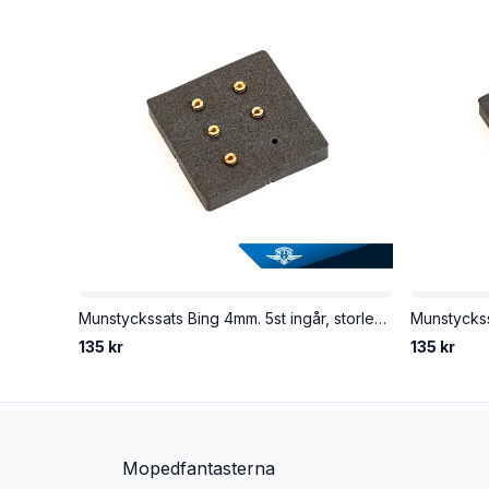
Munstyckssats Bing 4mm. 5st ingår, storlek 70-78.
135 kr
135 kr
Mopedfantasterna