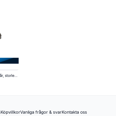
Munstyckssats Bing 4mm. 6st ingår, storlek 90-100.
s
Köpvillkor
Vanliga frågor & svar
Kontakta oss