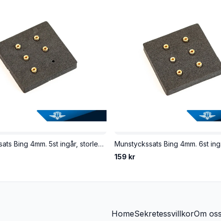
Munstyckssats Bing 4mm. 5st ingår, storlek 80-88.
159 kr
Home
Sekretessvillkor
Om os