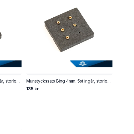
Munstyckssats Bing 4mm. 5st ingår, storlek 50-58.
Munstyckssats Bing 4mm. 5st ingår, storlek 60-68.
135 kr