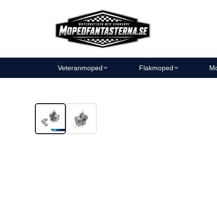
Veteranmoped
Flakmoped
Mo