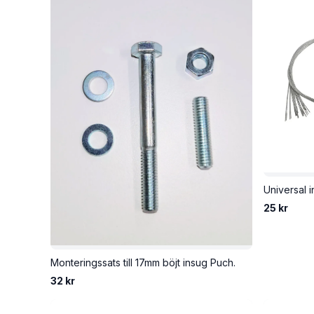
25 kr
Monteringssats till 17mm böjt insug Puch.
32 kr