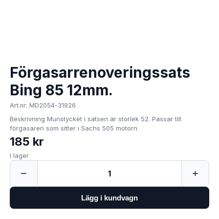
Förgasarrenoveringssats
Bing 85 12mm.
Art.nr: MD2054-31926
Beskrivning Munstycket i satsen är storlek 52. Passar till
förgasaren som sitter i Sachs 505 motorn
185 kr
I lager
−
+
1
Lägg i kundvagn