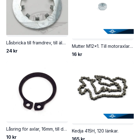
Låsbricka till framdrev, till äldre Puch.
Mutter M12x1. Till motoraxlar, drevaxlar, hjulaxlar, svingaxlar, mm.
24 kr
16 kr
Låsring för axlar, 16mm, till drevaxel på Puch m.fl.
Kedja 415H, 120 länkar.
10 kr
165 kr