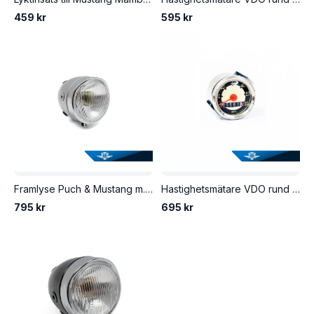
459 kr
595 kr
Framlyse Puch & Mustang m.fl. Komplett med lyktinsats. Grå lackerat lykthus.
Hastighetsmätare VDO rund 50mm. 0-60 km/h, vit mätartavla.
795 kr
695 kr