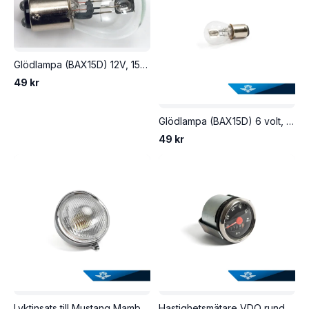
Glödlampa (BAX15D) 12V, 15/15W.
49 kr
Glödlampa (BAX15D) 6 volt, 15/15 watt.
49 kr
Lyktinsats till Mustang Mamba, Puch Maxi m.fl.
Hastighetsmätare VDO rund 50mm. 10-60 km/h, svart mätartavla.