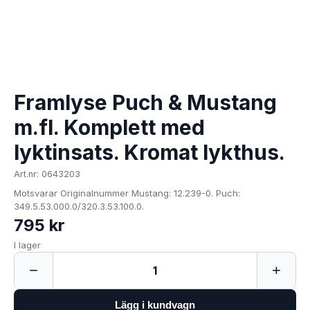
Framlyse Puch & Mustang
m.fl. Komplett med
lyktinsats. Kromat lykthus.
Art.nr: 0643203
Motsvarar Originalnummer Mustang: 12.239-0. Puch:
349.5.53.000.0/320.3.53.100.0.
795 kr
I lager
−
+
1
Lägg i kundvagn