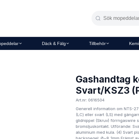
peddelar
Däck & Fälg
Tillbehör
Kemi
Gashandtag k
Svart/KSZ3 
Art.nr: 0616504
Generell information om NTS-27
(LC) eller svart (LS) med gängar
glidnippel (Skruv) förrngaswire 
bromsljuskontakt. Utförande: Sv
aluminium med kula. (4) Svart p
backspegel: Ø~8,3mm Främst av