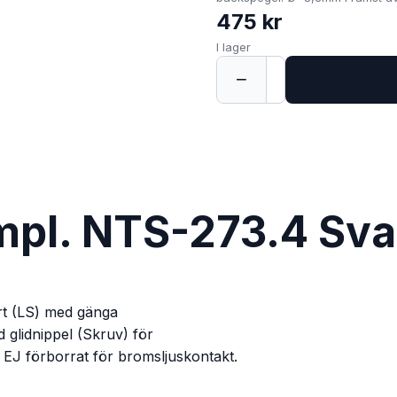
475 kr
I lager
−
+
1
pl. NTS-273.4 Sva
art (LS) med gänga
 glidnippel (Skruv) för
 EJ förborrat för bromsljuskontakt.