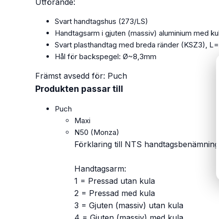
Utförande:
Svart handtagshus (273/LS)
Handtagsarm i gjuten (massiv) aluminium med kul
Svart plasthandtag med breda ränder (KSZ3), 
Hål för backspegel: Ø~8,3mm
Främst avsedd för: Puch
Produkten passar till
Puch
Maxi
N50 (Monza)
Förklaring till NTS handtagsbenämning
Handtagsarm:
1 = Pressad utan kula
2 = Pressad med kula
3 = Gjuten (massiv) utan kula
4 = Gjuten (massiv) med kula