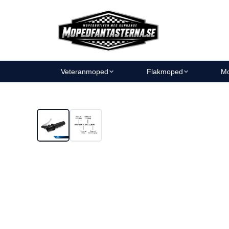
Veteranmoped
Flakmoped
Mo