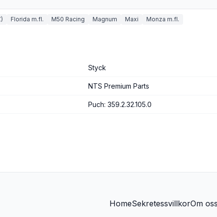
)
Florida m.fl.
M50 Racing
Magnum
Maxi
Monza m.fl.
Styck
NTS Premium Parts
Puch: 359.2.32.105.0
Home
Sekretessvillkor
Om os