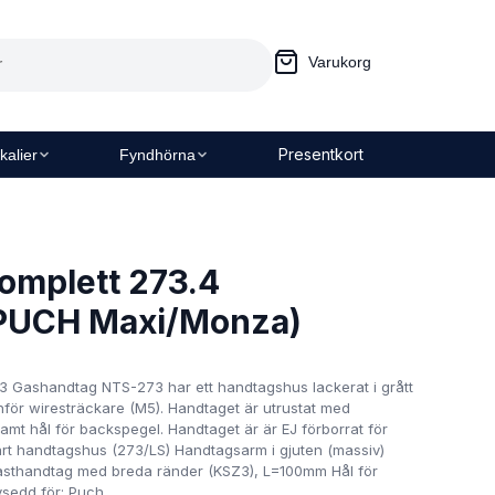
Varukorg
Presentkort
kalier
Fyndhörna
omplett 273.4
(PUCH Maxi/Monza)
3 Gashandtag NTS-273 har ett handtagshus lackerat i grått
nför wiresträckare (M5). Handtaget är utrustat med
samt hål för backspegel. Handtaget är är EJ förborrat för
art handtagshus (273/LS) Handtagsarm i gjuten (massiv)
lasthandtag med breda ränder (KSZ3), L=100mm Hål för
sedd för: Puch