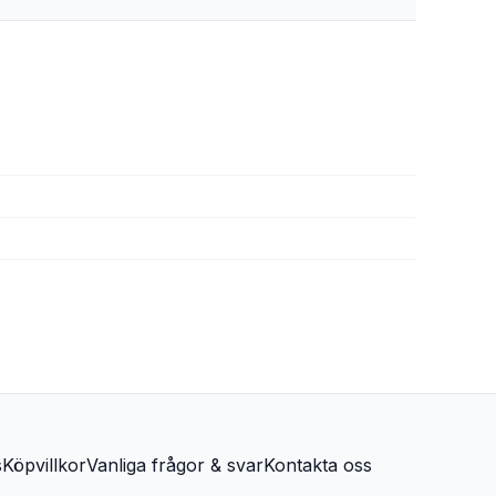
s
Köpvillkor
Vanliga frågor & svar
Kontakta oss