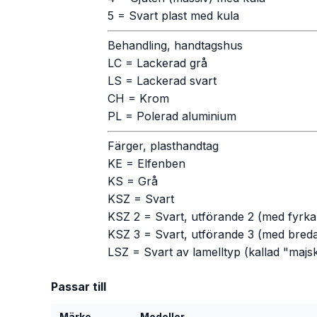
5 = Svart plast med kula
Behandling, handtagshus
LC = Lackerad grå
LS = Lackerad svart
CH = Krom
PL = Polerad aluminium
Färger, plasthandtag
KE = Elfenben
KS = Grå
KSZ = Svart
KSZ 2 = Svart, utförande 2 (med fyrka
KSZ 3 = Svart, utförande 3 (med bred
LSZ = Svart av lamelltyp (kallad "majs
Passar till
Märke
Modeller