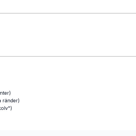
nter)
a ränder)
kolv")