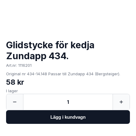
Glidstycke för kedja
Zundapp 434.
Art.nr: 1116201
Original nr 434-14.148 Passar till Zundapp 434 (Bergsteiger).
58 kr
I lager
−
+
1
Lägg i kundvagn