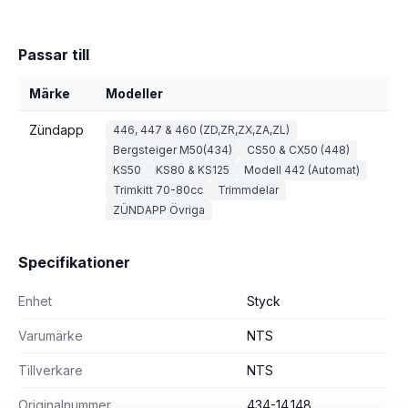
Passar till
Märke
Modeller
Zündapp
446, 447 & 460 (ZD,ZR,ZX,ZA,ZL)
Bergsteiger M50(434)
CS50 & CX50 (448)
KS50
KS80 & KS125
Modell 442 (Automat)
Trimkitt 70-80cc
Trimmdelar
ZÜNDAPP Övriga
Specifikationer
Enhet
Styck
Varumärke
NTS
Tillverkare
NTS
Originalnummer
434-14.148