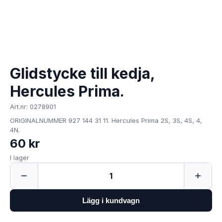
Glidstycke till kedja,
Hercules Prima.
Art.nr: 0278901
ORIGINALNUMMER 927 144 31 11. Hercules Prima 2S, 3S, 4S, 4,
4N.
60 kr
I lager
−
+
1
Lägg i kundvagn