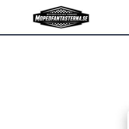
Veteranmoped
Flakmoped
Mo