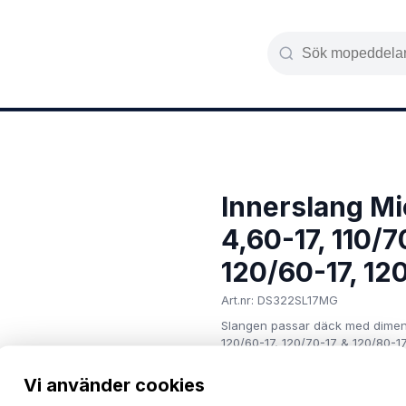
peddelar
Däck & Fälg
Tillbehör
Kemi
Innerslang Mic
4,60-17, 110/7
120/60-17, 12
Art.nr: DS322SL17MG
Slangen passar däck med dimensio
120/60-17, 120/70-17 & 120/80-17. 
Bilden är ett exempel, på hur sl
226 kr
Vi använder cookies