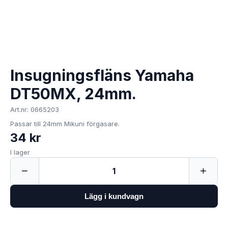
Insugningsfläns Yamaha
DT50MX, 24mm.
Art.nr: 0665203
Passar till 24mm Mikuni förgasare.
34 kr
I lager
−
+
1
Lägg i kundvagn