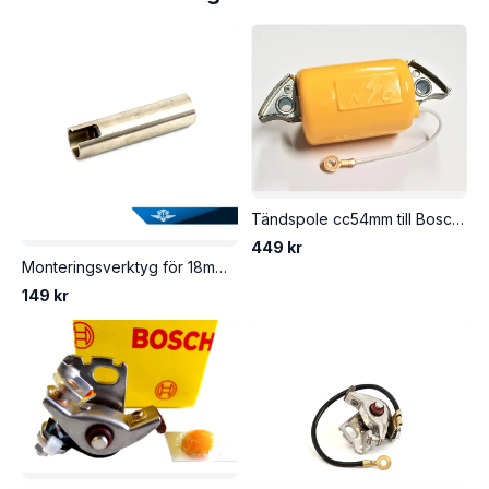
Tändspole cc54mm till Bosch tändsystem. Breda polskor. Från NC Motorparts.
449 kr
Monteringsverktyg för 18mm kondensator, Bosch m.fl.
149 kr