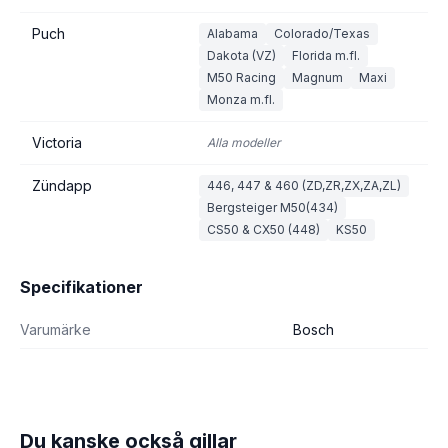
Puch
Alabama
Colorado/Texas
Dakota (VZ)
Florida m.fl.
M50 Racing
Magnum
Maxi
Monza m.fl.
Victoria
Alla modeller
Zündapp
446, 447 & 460 (ZD,ZR,ZX,ZA,ZL)
Bergsteiger M50(434)
CS50 & CX50 (448)
KS50
Specifikationer
Varumärke
Bosch
Du kanske också gillar