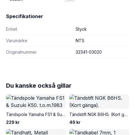
Specifikationer
Enhet
Styck
Varumärke
NTS
Originalnummer
32341-03020
Du kanske också gillar
Tändspole Yamaha FS1 & Suzuki K50. t.o.m.1983
Tändstift NGK B6HS. (Kort gänga).
229 kr
49 kr