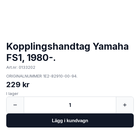
Kopplingshandtag Yamaha
FS1, 1980-.
Art.nr: 0133202
ORIGINALNUMMER 1E2-82910-00-94.
229 kr
I lager
−
+
1
Lägg i kundvagn