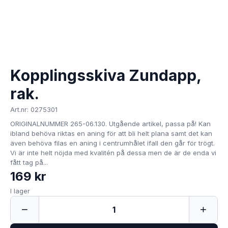
Kopplingsskiva Zundapp,
rak.
Art.nr: 0275301
ORIGINALNUMMER 265-06.130. Utgående artikel, passa på! Kan
ibland behöva riktas en aning för att bli helt plana samt det kan
även behöva filas en aning i centrumhålet ifall den går för trögt.
Vi är inte helt nöjda med kvalitén på dessa men de är de enda vi
fått tag på...
169 kr
I lager
−
+
1