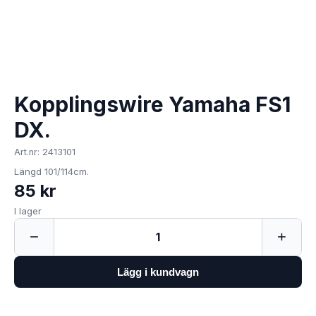
Kopplingswire Yamaha FS1
DX.
Art.nr: 2413101
Längd 101/114cm.
85 kr
I lager
−
+
1
Lägg i kundvagn