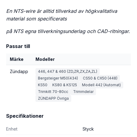
En NTS-wire är alltid tillverkad av högkvalitativa
material som specificerats
på NTS egna tillverkningsunderlag och CAD-
ritningar.
Passar till
Märke
Modeller
Zündapp
446, 447 & 460 (ZD,ZR,ZX,ZA,ZL)
Bergsteiger M50(434)
CS50 & CX50 (448)
KS50
KS80 & KS125
Modell 442 (Automat)
Trimkitt 70-80cc
Trimmdelar
ZÜNDAPP Övriga
Specifikationer
Enhet
Styck