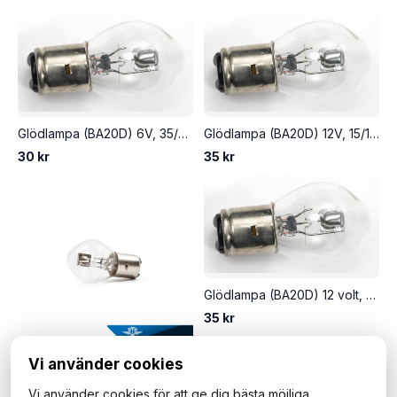
Glödlampa (BA20D) 6V, 35/35W
Glödlampa (BA20D) 12V, 15/15W
30 kr
35 kr
Glödlampa (BA20D) 12 volt, 35/35 watt.
35 kr
Vi använder cookies
Glödlampa (BA20D) 12V, 25/25W.
Vi använder cookies för att ge dig bästa möjliga
35 kr