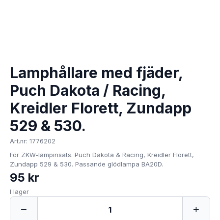
Lamphållare med fjäder,
Puch Dakota / Racing,
Kreidler Florett, Zundapp
529 & 530.
Art.nr: 1776202
För ZKW-lampinsats. Puch Dakota & Racing, Kreidler Florett,
Zundapp 529 & 530. Passande glödlampa BA20D.
95 kr
I lager
−
+
1